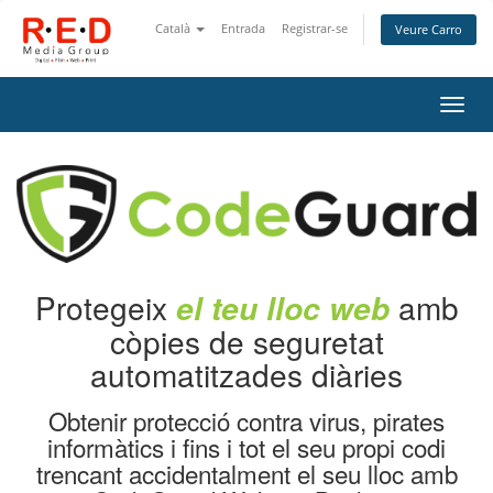
Català
Entrada
Registrar-se
Veure Carro
Canv
la
nave
Protegeix
amb
el teu lloc web
còpies de seguretat
automatitzades diàries
Obtenir protecció contra virus, pirates
informàtics i fins i tot el seu propi codi
trencant accidentalment el seu lloc amb