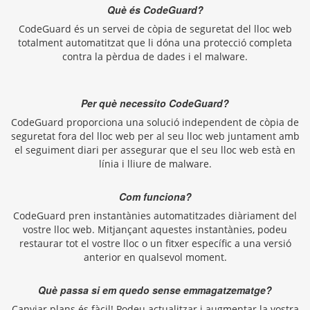
Què és CodeGuard?
CodeGuard és un servei de còpia de seguretat del lloc web
totalment automatitzat que li dóna una protecció completa
contra la pèrdua de dades i el malware.
Per què necessito CodeGuard?
CodeGuard proporciona una solució independent de còpia de
seguretat fora del lloc web per al seu lloc web juntament amb
el seguiment diari per assegurar que el seu lloc web està en
línia i lliure de malware.
Com funciona?
CodeGuard pren instantànies automatitzades diàriament del
vostre lloc web. Mitjançant aquestes instantànies, podeu
restaurar tot el vostre lloc o un fitxer específic a una versió
anterior en qualsevol moment.
Què passa si em quedo sense emmagatzematge?
Canviar plans és fàcil! Podeu actualitzar i augmentar la vostra